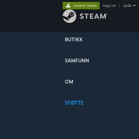
Installer Steam
logg inn
|
språk
BUTIKK
SAMFUNN
OM
STØTTE