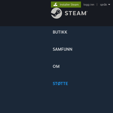
Installer Steam
logg inn
|
språk
BUTIKK
SAMFUNN
OM
STØTTE