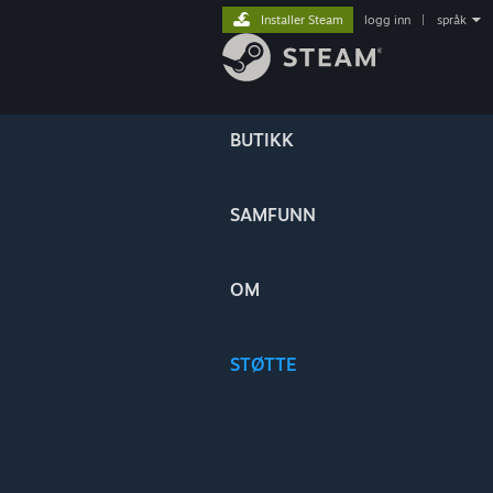
Installer Steam
logg inn
|
språk
BUTIKK
SAMFUNN
OM
STØTTE