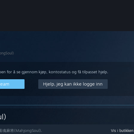
ngSoul)
n for å se gjennom kjøp, kontostatus og få tilpasset hjelp.
Steam
Hjelp, jeg kan ikke logge inn
l)
med 雀魂麻将(MahjongSoul).
Vis i butikken