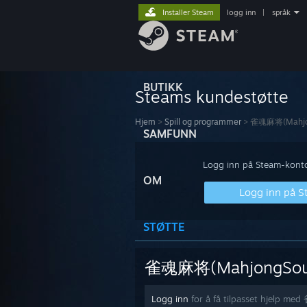
Installer Steam
logg inn
|
språk
BUTIKK
Steams kundestøtte
Hjem
>
Spill og programmer
>
雀魂麻将(Mahjo
SAMFUNN
Logg inn på Steam-kontoe
OM
Logg inn på 
STØTTE
雀魂麻将(MahjongSou
Logg inn
for å få tilpasset hjelp 