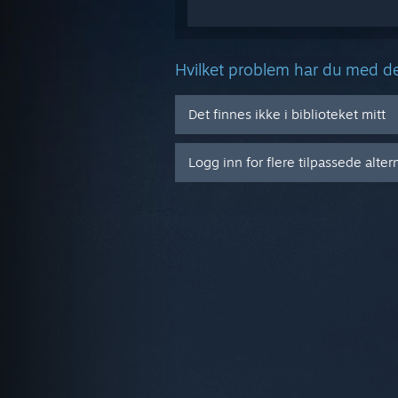
Hvilket problem har du med de
Det finnes ikke i biblioteket mitt
Logg inn for flere tilpassede alter