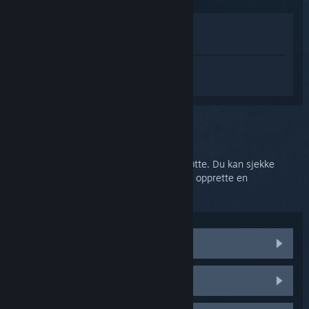
Vis i butikken
Vis i biblioteket
Logg inn
for å få tilpasset hjelp med
SteamVR.
Du valgte problemet:
Ytterligere hjelp
Problemet ditt trenger mer omfattende støtte. Du kan sjekke
diskusjonsgruppen for samfunnshjelp eller opprette en
støtteforespørsel.
Besøk samfunnsdiskusjonene
HTC Vive-deler og erstatninger