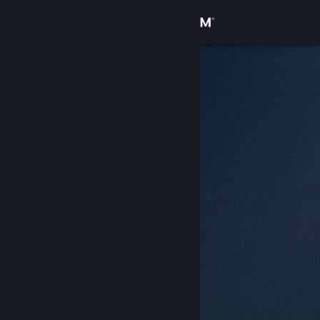
Logg inn
Butikk
Samfunn
Om
Kundestøtte
Bytt språk
Skaff deg Steam-appen på mobil
Vis skrivebordsversjon