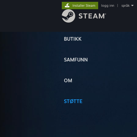
Installer Steam
logg inn
|
språk
BUTIKK
SAMFUNN
OM
STØTTE