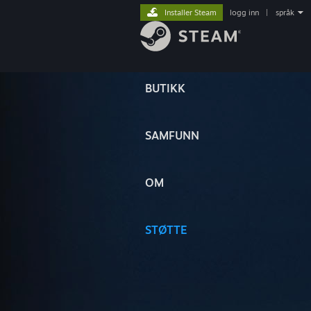
Installer Steam
logg inn
|
språk
BUTIKK
SAMFUNN
OM
STØTTE