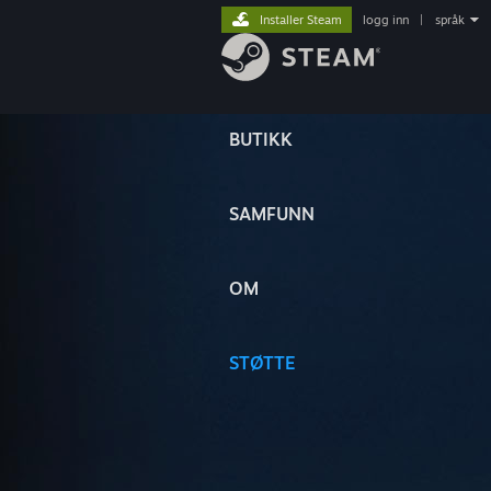
Installer Steam
logg inn
|
språk
BUTIKK
SAMFUNN
OM
STØTTE