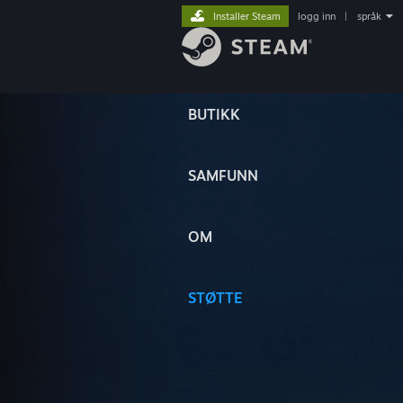
Installer Steam
logg inn
|
språk
BUTIKK
SAMFUNN
OM
STØTTE