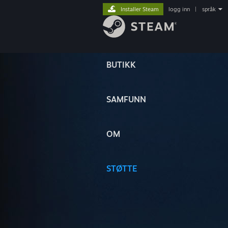
Installer Steam
logg inn
|
språk
BUTIKK
SAMFUNN
OM
STØTTE