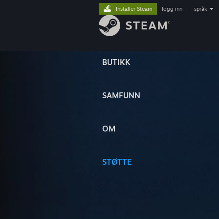
Installer Steam
logg inn
|
språk
BUTIKK
SAMFUNN
OM
STØTTE