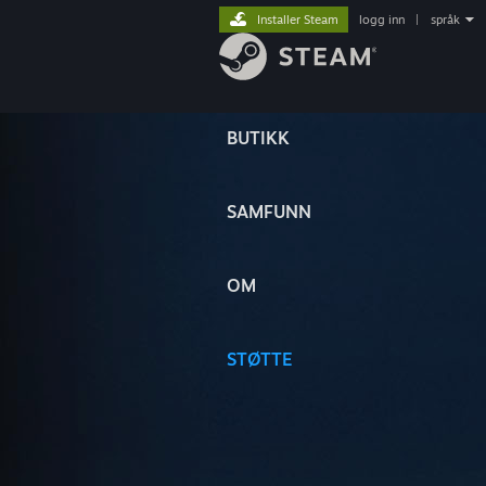
Installer Steam
logg inn
|
språk
BUTIKK
SAMFUNN
OM
STØTTE