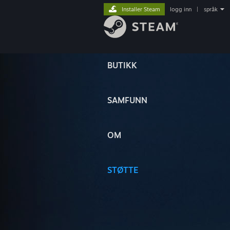
Installer Steam
logg inn
|
språk
BUTIKK
SAMFUNN
OM
STØTTE