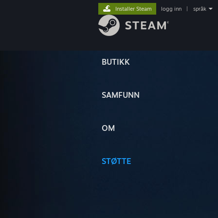
Installer Steam
logg inn
|
språk
BUTIKK
SAMFUNN
OM
STØTTE