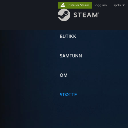
Installer Steam
logg inn
|
språk
BUTIKK
SAMFUNN
OM
STØTTE