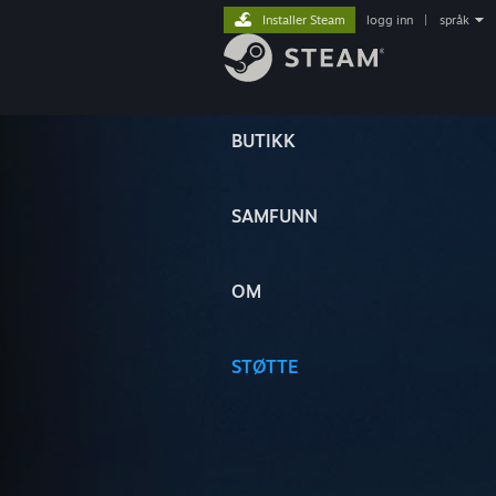
Installer Steam
logg inn
|
språk
BUTIKK
SAMFUNN
OM
STØTTE