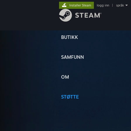
Installer Steam
logg inn
|
språk
BUTIKK
SAMFUNN
OM
STØTTE