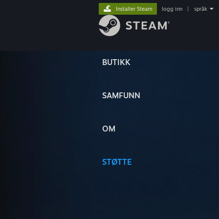
Installer Steam
logg inn
|
språk
BUTIKK
SAMFUNN
OM
STØTTE