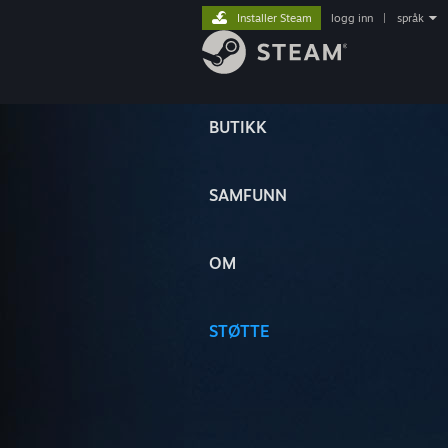
Installer Steam
logg inn
|
språk
BUTIKK
SAMFUNN
OM
STØTTE