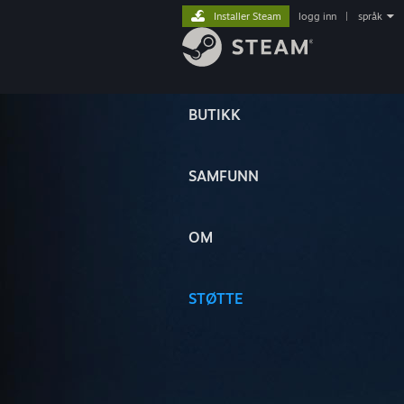
Installer Steam
logg inn
|
språk
BUTIKK
SAMFUNN
OM
STØTTE