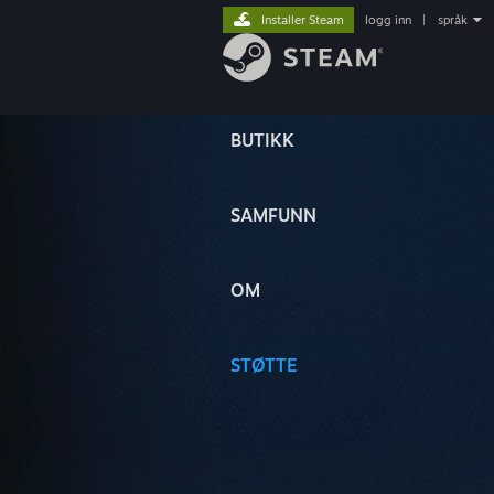
Installer Steam
logg inn
|
språk
BUTIKK
SAMFUNN
OM
STØTTE