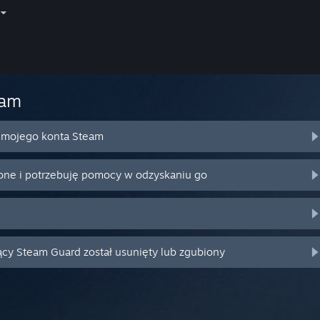
eam
o mojego konta Steam
ione i potrzebuję pomocy w odzyskaniu go
ący Steam Guard został usunięty lub zgubiony