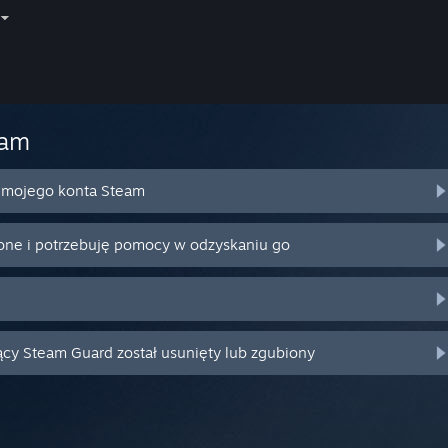
eam
o mojego konta Steam
ione i potrzebuję pomocy w odzyskaniu go
ący Steam Guard został usunięty lub zgubiony