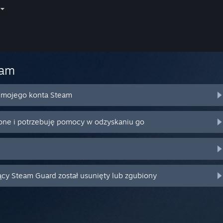
eam
o mojego konta Steam
ione i potrzebuję pomocy w odzyskaniu go
ący Steam Guard został usunięty lub zgubiony