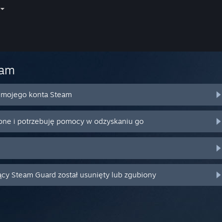
eam
o mojego konta Steam
ione i potrzebuję pomocy w odzyskaniu go
ący Steam Guard został usunięty lub zgubiony