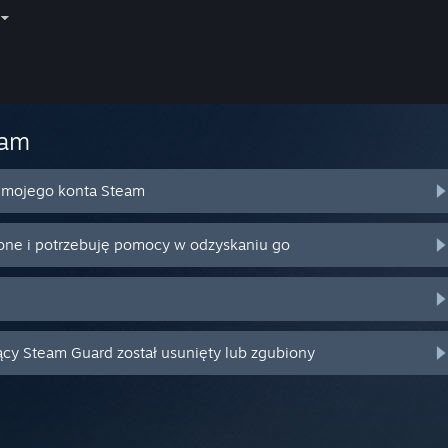
eam
o mojego konta Steam
ione i potrzebuję pomocy w odzyskaniu go
ący Steam Guard został usunięty lub zgubiony