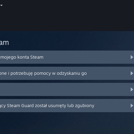
eam
o mojego konta Steam
ione i potrzebuję pomocy w odzyskaniu go
ący Steam Guard został usunięty lub zgubiony