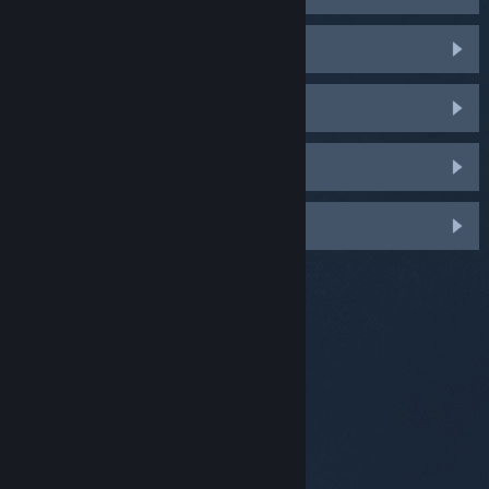
Presentes
Itens
Mercado da Comunidade
Pontos Steam
© Valve Corporation. Todos os direitos reservados.
Todas as marcas registradas são propriedade dos
seus respectivos donos nos EUA e em outros países.
Política de Privacidade
|
Termos Legais
|
Acessibilidade
|
Acordo de Assinatura do Steam
|
Reembolsos
|
Cookies