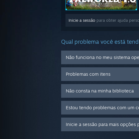
Inicie a sessão
para obter ajuda perso
Qual problema você está ten
Não funciona no meu sistema ope
Problemas com itens
Não consta na minha biblioteca
Estou tendo problemas com um có
Inicie a sessão para mais opções 