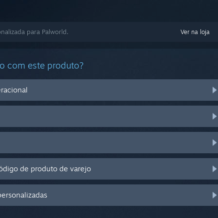
nalizada para Palworld.
Ver na loja
do com este produto?
racional
digo de produto de varejo
personalizadas