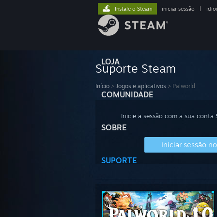
Instale o Steam
iniciar sessão
|
idi
LOJA
Suporte Steam
Início
>
Jogos e aplicativos
>
Palworld
COMUNIDADE
Inicie a sessão com a sua conta
SOBRE
Iniciar sessão n
SUPORTE