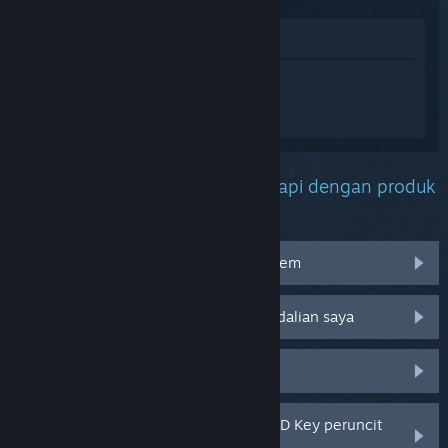
Lihat di Gedung
Daftar masuk
untuk mendapatkan
bantuan yang diperibadikan bagi
Palworld.
Apakah masalah yang anda hadapi dengan produk
ini?
Saya menghadapi masalah dengan item
Tidak berfungsi pada sistem pengendalian saya
Tiada dalam pustaka saya
Saya menghadapi masalah dengan CD Key peruncit
saya