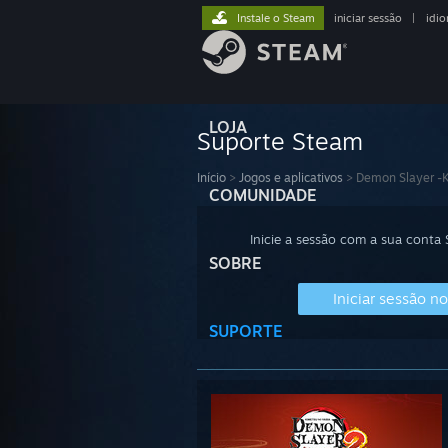
Instale o Steam
iniciar sessão
|
idi
LOJA
Suporte Steam
Início
>
Jogos e aplicativos
>
Demon Slayer -K
COMUNIDADE
Inicie a sessão com a sua conta
SOBRE
Iniciar sessão n
SUPORTE