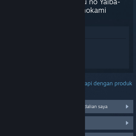
Kimetsu no Yaiba-
The Hinokami
Chronicles 2
Lihat di Gedung
Daftar masuk
untuk mendapatkan
bantuan yang diperibadikan bagi Demon
Slayer -Kimetsu no Yaiba- The Hinokami
Chronicles 2.
Apakah masalah yang anda hadapi dengan produk
ini?
Tidak berfungsi pada sistem pengendalian saya
Tiada dalam pustaka saya