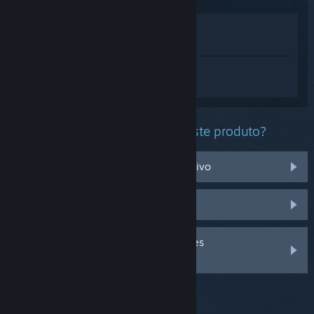
Ver na loja
Ver na minha biblioteca
Inicia sessão
para obteres ajuda
personalizada com o Farlight 84.
Que problema estás a ter com este produto?
Não funciona no meu sistema operativo
Não está na minha biblioteca
Inicia a sessão para veres mais opções
personalizadas