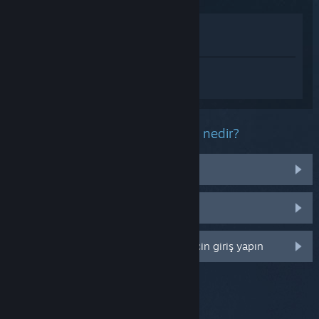
Mağazada İncele
Kütüphanemde görüntüle
Farlight 84 hakkında kişiselleştirilmiş
destek almak için
Giriş yapın
.
Bu ürün ile ilgili yaşadığınız sorun nedir?
İşletim sistemim üzerinde çalışmıyor
Kütüphanemde değil
Daha fazla kişiselleştirme seçeneği için giriş yapın