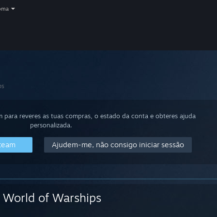
oma
ps
m para reveres as tuas compras, o estado da conta e obteres ajuda
personalizada.
Steam
Ajudem-me, não consigo iniciar sessão
World of Warships