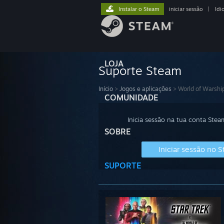
Instalar o Steam
iniciar sessão
|
Idi
LOJA
Suporte Steam
Início
>
Jogos e aplicações
>
World of Warshi
COMUNIDADE
Inicia sessão na tua conta Stea
SOBRE
Iniciar sessão no 
SUPORTE