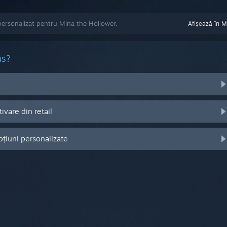
personalizat pentru Mina the Hollower.
Afișează în 
us?
vare din retail
pțiuni personalizate