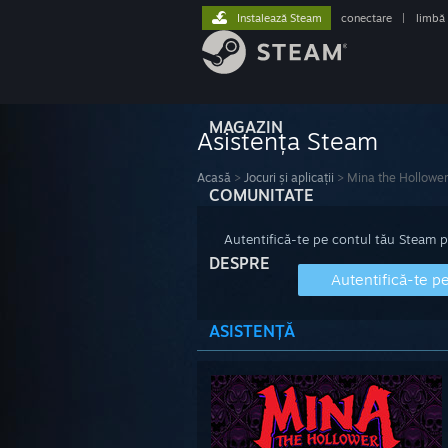
Instalează Steam
conectare
|
limbă
MAGAZIN
Asistența Steam
Acasă
>
Jocuri și aplicații
>
Mina the Hollower
COMUNITATE
Autentifică-te pe contul tău Steam pen
DESPRE
Autentifică-te p
ASISTENȚĂ