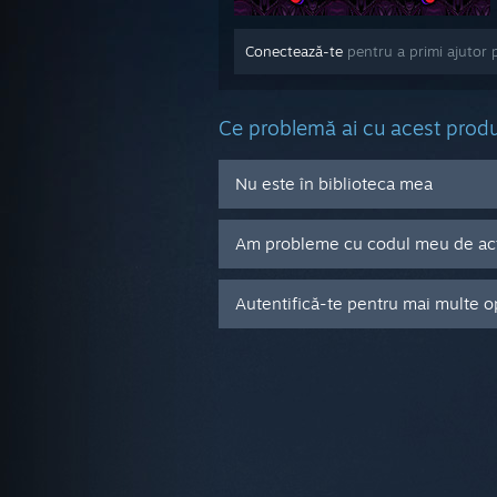
Conectează-te
pentru a primi ajutor 
Ce problemă ai cu acest prod
Nu este în biblioteca mea
Am probleme cu codul meu de acti
Autentifică-te pentru mai multe o