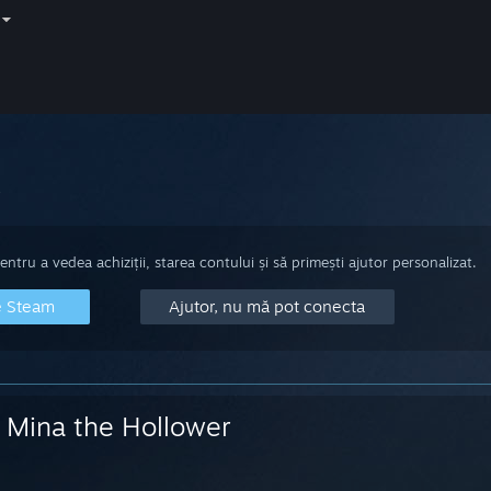
tru a vedea achiziții, starea contului și să primești ajutor personalizat.
e Steam
Ajutor, nu mă pot conecta
Mina the Hollower