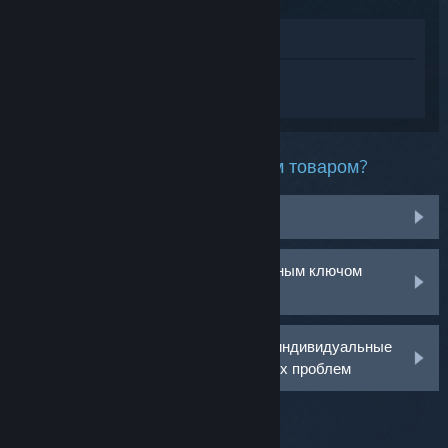
Просмотреть в магазине
Войдите
, чтобы получить персональную
помощь для Mina the Hollower.
Какая проблема возникла с этим товаром?
Нет в библиотеке
У меня возникли проблемы с розничным ключом
активации
Войдите в аккаунт, чтобы получить индивидуальные
рекомендации по решению возникших проблем