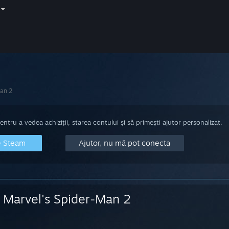
Man 2
tru a vedea achiziții, starea contului și să primești ajutor personalizat.
e Steam
Ajutor, nu mă pot conecta
Marvel's Spider-Man 2