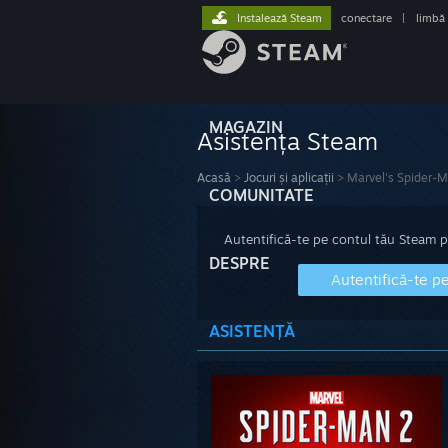
Instalează Steam
conectare
|
limbă
MAGAZIN
Asistența Steam
Acasă
>
Jocuri și aplicații
>
Marvel's Spider-
COMUNITATE
Autentifică-te pe contul tău Steam pen
DESPRE
Autentifică-te p
ASISTENȚĂ