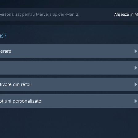
personalizat pentru Marvel's Spider-Man 2.
Afișează în 
us?
perare
vare din retail
pțiuni personalizate