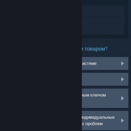
Просмотреть в магазине
Войдите
, чтобы получить персональную
помощь для Marvel Человек-Паук 2.
Какая проблема возникла с этим товаром?
Не работает на моей операционной системе
Нет в библиотеке
У меня возникли проблемы с розничным ключом
активации
Войдите в аккаунт, чтобы получить индивидуальные
рекомендации по решению возникших проблем