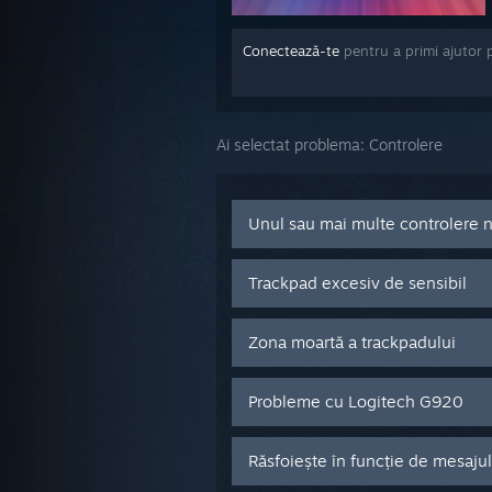
Conectează-te
pentru a primi ajutor 
Ai selectat problema:
Controlere
Unul sau mai multe controlere 
Trackpad excesiv de sensibil
Zona moartă a trackpadului
Probleme cu Logitech G920
Răsfoiește în funcție de mesaju