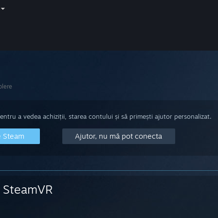
olere
tru a vedea achiziții, starea contului și să primești ajutor personalizat.
e Steam
Ajutor, nu mă pot conecta
SteamVR