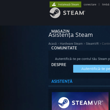
Instalează Steam
conectare
|
limbă
MAGAZIN
Asistența Steam
Acasă
>
Hardware Steam
>
SteamVR
>
Contr
COMUNITATE
Autentifică-te pe contul tău Steam pen
DESPRE
Autentifică-te p
ASISTENȚĂ