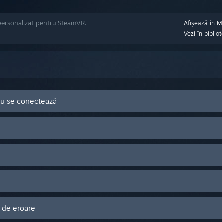
personalizat pentru SteamVR.
Afișează în 
Vezi în bibli
nu se conectează
l de eroare