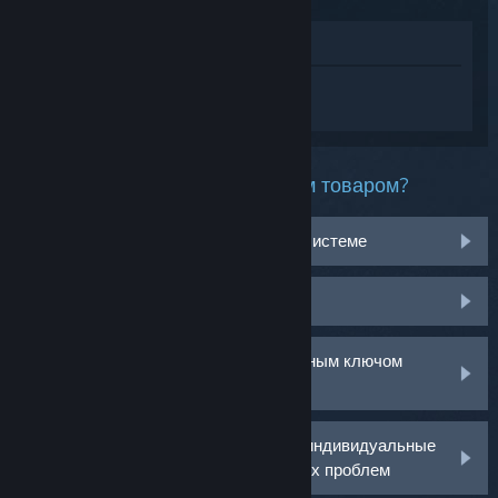
Просмотреть в магазине
Войдите
, чтобы получить персональную
помощь для Forspoken.
Какая проблема возникла с этим товаром?
Не работает на моей операционной системе
Нет в библиотеке
У меня возникли проблемы с розничным ключом
активации
Войдите в аккаунт, чтобы получить индивидуальные
рекомендации по решению возникших проблем