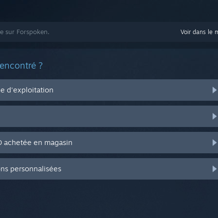
de sur Forspoken.
Voir dans le 
rencontré ?
 d'exploitation
CD achetée en magasin
ons personnalisées