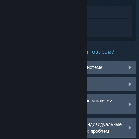
Просмотреть в магазине
Войдите
, чтобы получить персональную
помощь для DAVE THE DIVER.
Какая проблема возникла с этим товаром?
Не работает на моей операционной системе
Нет в библиотеке
У меня возникли проблемы с розничным ключом
активации
Войдите в аккаунт, чтобы получить индивидуальные
рекомендации по решению возникших проблем