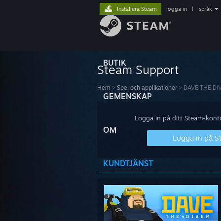
Installera Steam
logga in
|
språk
BUTIK
Steam Support
Hem
>
Spel och applikationer
>
DAVE THE DI
GEMENSKAP
Logga in på ditt Steam-konto 
OM
Logga in på 
KUNDTJÄNST