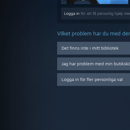
Logga in
för att få personlig hjälp 
Vilket problem har du med de
Det finns inte i mitt bibliotek
Jag har problem med min butiksk
Logga in för fler personliga val