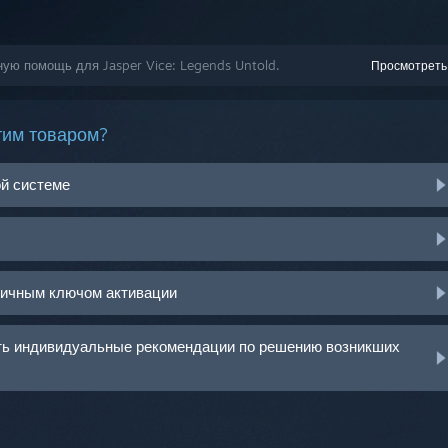
ную помощь для Jasper Vice: Legends Untold.
Просмотреть
тим товаром?
ой системе
ничным ключом активации
ить индивидуальные рекомендации по решению возникших