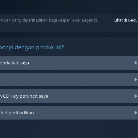
uan yang diperibadikan bagi Jasper Vice: Legends
Lihat di Gedu
dapi dengan produk ini?
endalian saya
 CD Key peruncit saya
ih diperibadikan