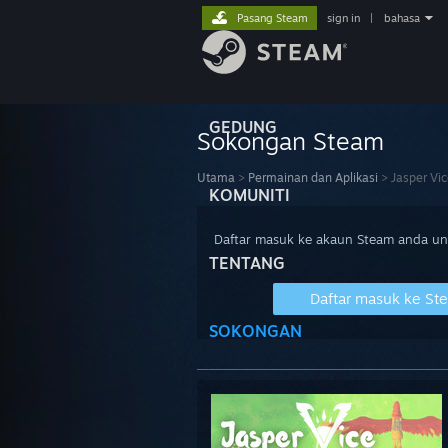
Pasang Steam
sign in
|
bahasa
GEDUNG
Sokongan Steam
Utama
>
Permainan dan Aplikasi
>
Jasper Vi
KOMUNITI
Daftar masuk ke akaun Steam anda u
TENTANG
Daftar masuk ke St
SOKONGAN