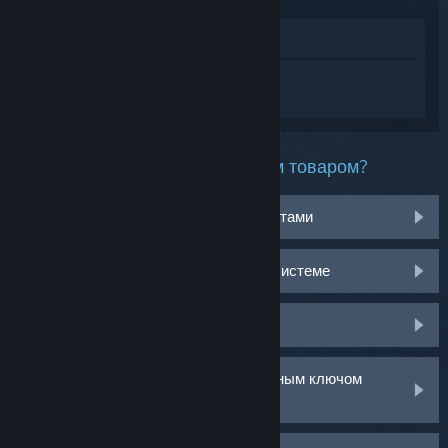
Просмотреть в магазине
Войдите
, чтобы получить персональную
помощь для Rust.
Какая проблема возникла с этим товаром?
У меня возникли проблемы с предметами
Не работает на моей операционной системе
Нет в библиотеке
У меня возникли проблемы с розничным ключом
активации