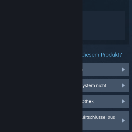
Im Shop anzeigen
Melden Sie sich an
, um personalisierte
Hilfe für Rust zu erhalten.
Welche Probleme haben Sie mit diesem Produkt?
Ich habe Probleme mit Gegenständen
Es funktioniert auf meinem Betriebssystem nicht
Es befindet sich nicht in meiner Bibliothek
Ich habe Probleme mit meinem Produktschlüssel aus
dem Einzelhandel