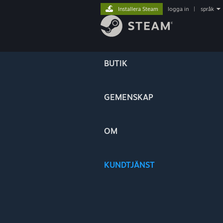
Installera Steam
logga in
|
språk
BUTIK
GEMENSKAP
OM
KUNDTJÄNST